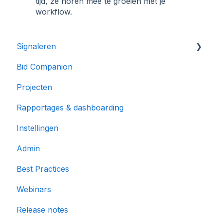
tijd, ze horen mee te groeien met je
workflow.
Signaleren
Bid Companion
Nieuwe Kansen
Projecten
Database
Rapportages & dashboarding
Instellingen
Admin
Best Practices
Webinars
Release notes